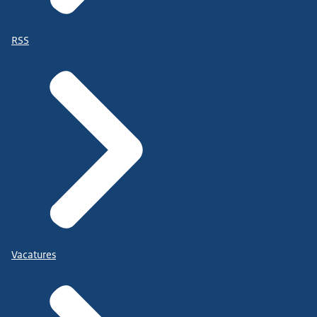
RSS
Vacatures