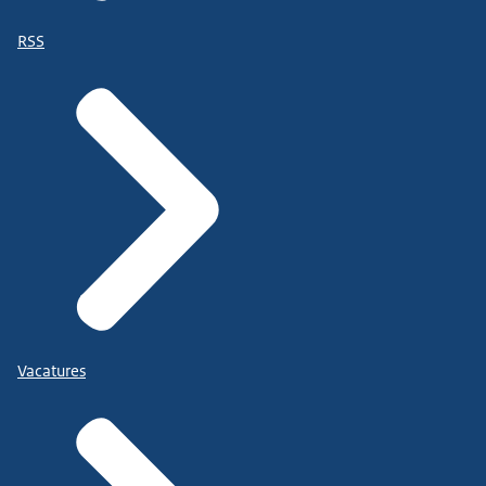
RSS
Vacatures