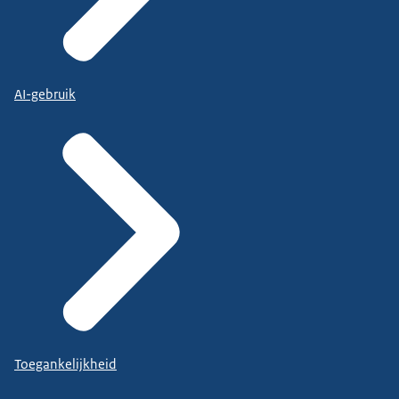
AI-gebruik
Toegankelijkheid