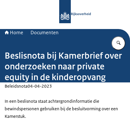
Naar de homepage van Rijksoverheid
Rijksoverheid
Home
Documenten
Vu
Beslisnota bij Kamerbrief over
onderzoeken naar private
equity in de kinderopvang
Beleidsnota
04-04-2023
In een beslisnota staat achtergrondinformatie die
bewindspersonen gebruiken bij de besluitvorming over een
Kamerstuk.