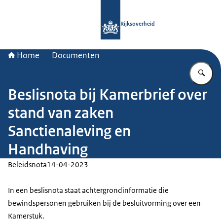
Naar de homepage van Rijksoverheid
Rijksoverheid
Home
Documenten
Vu
Beslisnota bij Kamerbrief over
stand van zaken
Sanctienaleving en
Handhaving
Beleidsnota
14-04-2023
In een beslisnota staat achtergrondinformatie die
bewindspersonen gebruiken bij de besluitvorming over een
Kamerstuk.