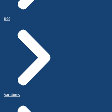
RSS
Vacatures