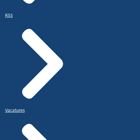
RSS
Vacatures