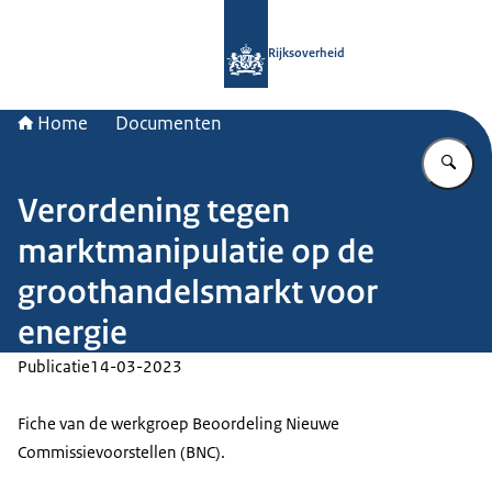
Naar de homepage van Rijksoverheid
Rijksoverheid
Home
Documenten
Vu
Verordening tegen
marktmanipulatie op de
groothandelsmarkt voor
energie
Publicatie
14-03-2023
Fiche van de werkgroep Beoordeling Nieuwe
Commissievoorstellen (BNC).