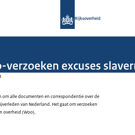
Naar de homepage van Rijksoverheid
Rijksoverheid
-verzoeken excuses slaver
3
en om alle documenten en correspondentie over de
nijverleden van Nederland. Het gaat om verzoeken
n overheid (Woo).