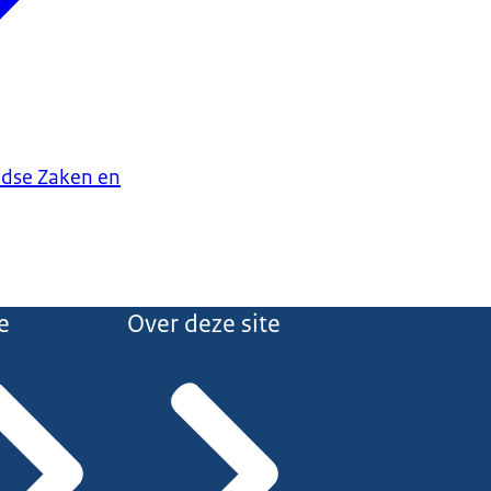
ndse Zaken en
e
Over deze site