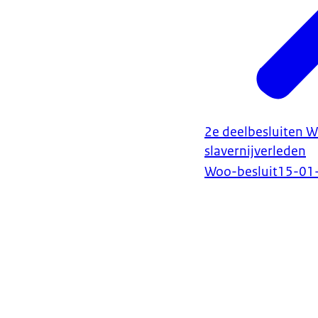
2e deelbesluiten 
slavernijverleden
Woo-besluit
15-01