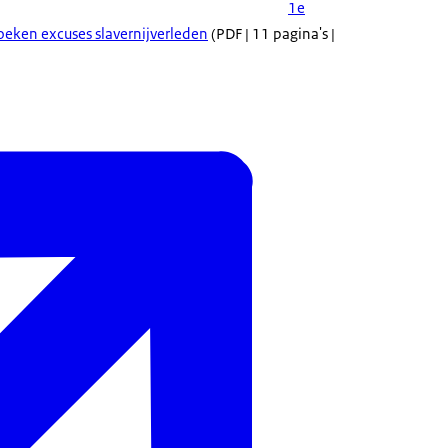
1e
eken excuses slavernijverleden
(PDF | 11 pagina's |