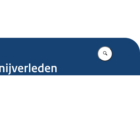
.nl
Vul in wat u z
nijverleden