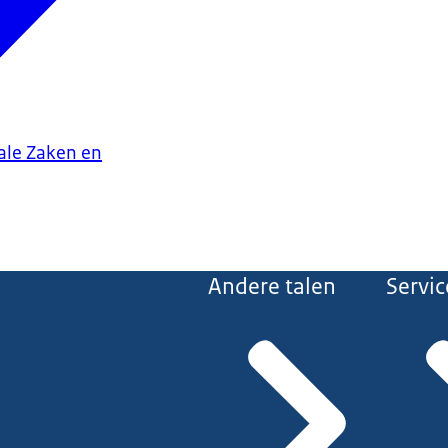
iale Zaken en
Andere talen
Servic