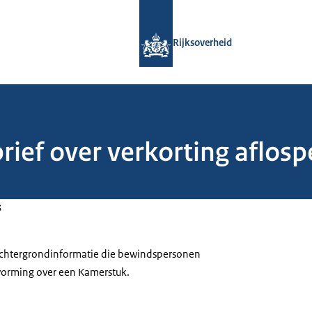
Naar de homepage van Rijksoverheid
Rijksoverheid
rief over verkorting aflosp
3
 achtergrondinformatie die bewindspersonen
tvorming over een Kamerstuk.