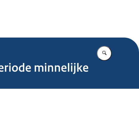
.nl
Vul in wat u z
eriode minnelijke