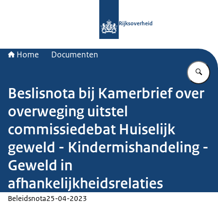
Naar de homepage van Rijksoverheid
Rijksoverheid
Home
Documenten
Vu
Beslisnota bij Kamerbrief over
overweging uitstel
commissiedebat Huiselijk
geweld - Kindermishandeling -
Geweld in
afhankelijkheidsrelaties
Beleidsnota
25-04-2023