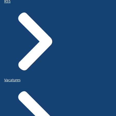
RSS
Vacatures