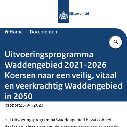
Naar de homepage van Rijksoverheid
Rijksoverheid
Home
Documenten
Vu
Uitvoeringsprogramma
Waddengebied 2021-2026
Koersen naar een veilig, vitaal
en veerkrachtig Waddengebied
in 2050
Rapport
26-04-2023
Het Uitvoeringsprogramma Waddengebied bevat cobcrete