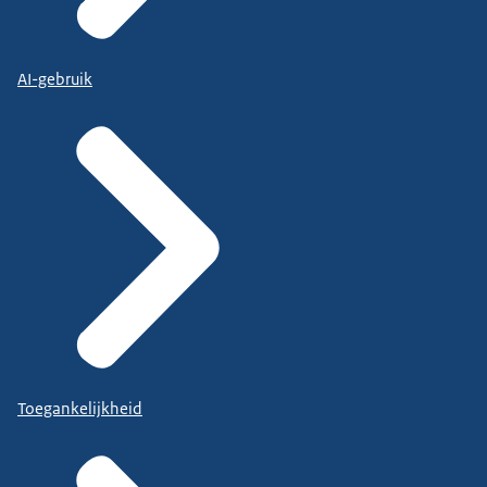
AI-gebruik
Toegankelijkheid