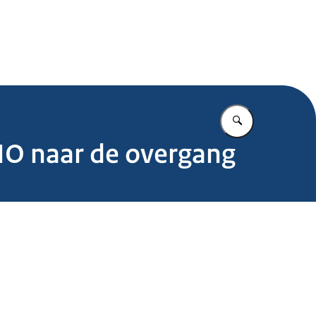
.nl
Vul in wat u z
NO naar de overgang