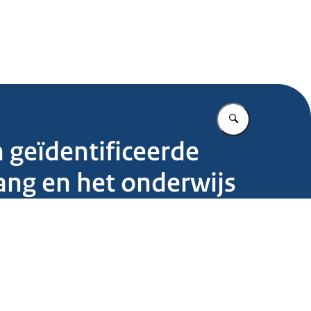
.nl
Vul in wat u z
 geïdentificeerde
ng en het onderwijs