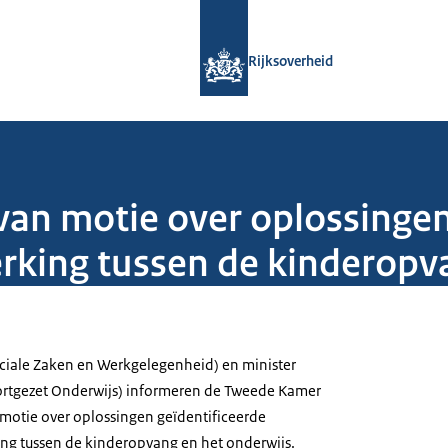
Naar de homepage van Rijksoverheid
Rijksoverheid
van motie over oplossingen
king tussen de kinderopva
ciale Zaken en Werkgelegenheid) en minister
ortgezet Onderwijs) informeren de Tweede Kamer
 motie over oplossingen geïdentificeerde
g tussen de kinderopvang en het onderwijs.