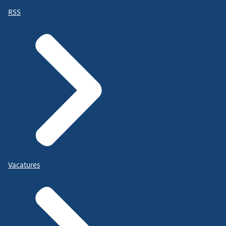
RSS
Vacatures