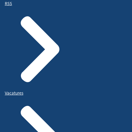
RSS
Vacatures