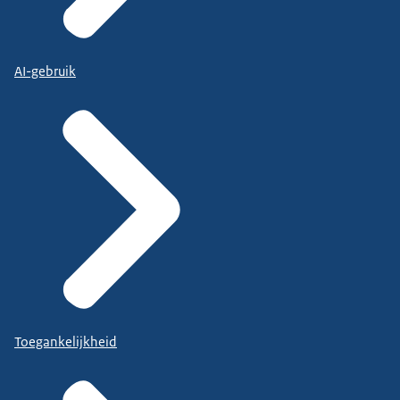
AI-gebruik
Toegankelijkheid