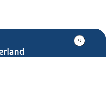
.nl
Vul in wat u z
erland