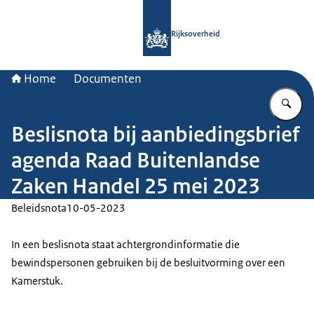
Naar de homepage van Rijksoverheid
Rijksoverheid
Home
Documenten
Vu
Beslisnota bij aanbiedingsbrief
agenda Raad Buitenlandse
Zaken Handel 25 mei 2023
Beleidsnota
10-05-2023
In een beslisnota staat achtergrondinformatie die
bewindspersonen gebruiken bij de besluitvorming over een
Kamerstuk.