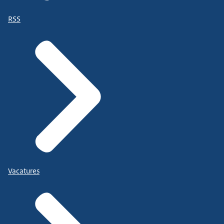
RSS
Vacatures