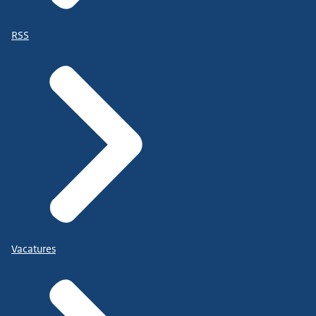
RSS
Vacatures