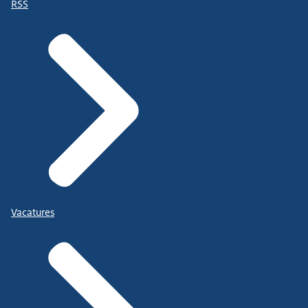
RSS
Vacatures