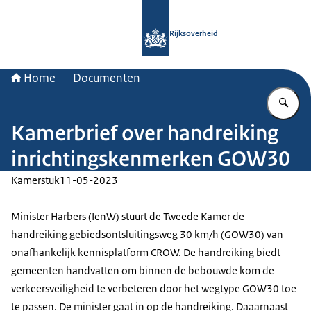
Naar de homepage van Rijksoverheid
Rijksoverheid
Home
Documenten
Vu
Kamerbrief over handreiking
inrichtingskenmerken GOW30
Kamerstuk
11-05-2023
Minister Harbers (IenW) stuurt de Tweede Kamer de
handreiking gebiedsontsluitingsweg 30 km/h (GOW30) van
onafhankelijk kennisplatform CROW. De handreiking biedt
gemeenten handvatten om binnen de bebouwde kom de
verkeersveiligheid te verbeteren door het wegtype GOW30 toe
te passen. De minister gaat in op de handreiking. Daaarnaast