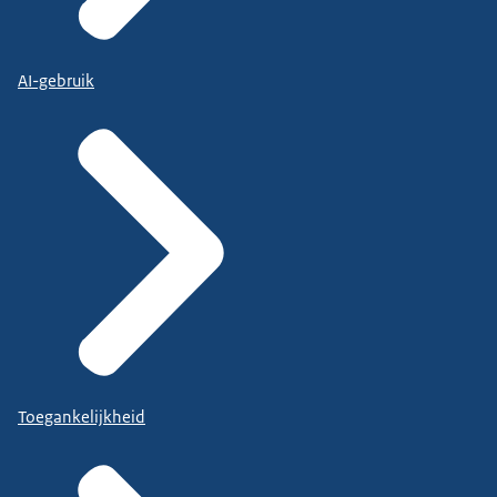
AI-gebruik
Toegankelijkheid