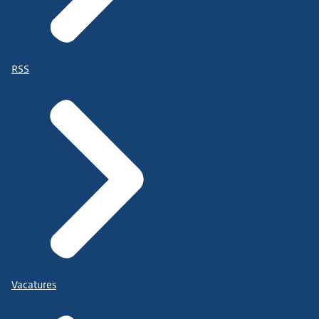
RSS
Vacatures