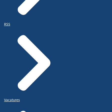
RSS
Vacatures