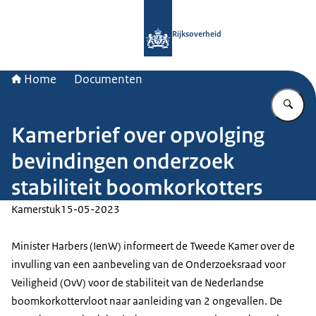
Naar de homepage van Rijksoverheid
Rijksoverheid
Home
Documenten
Vu
Kamerbrief over opvolging
bevindingen onderzoek
stabiliteit boomkorkotters
Kamerstuk
15-05-2023
Minister Harbers (IenW) informeert de Tweede Kamer over de
invulling van een aanbeveling van de Onderzoeksraad voor
Veiligheid (OvV) voor de stabiliteit van de Nederlandse
boomkorkottervloot naar aanleiding van 2 ongevallen. De