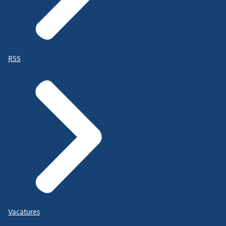
RSS
Vacatures