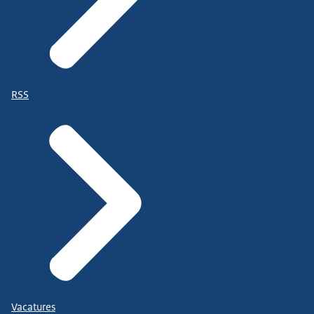
RSS
Vacatures