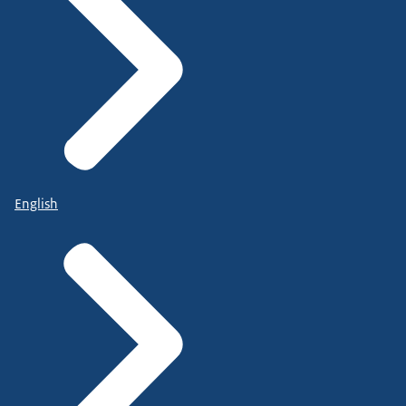
English