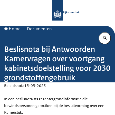
Naar de homepage van Rijksoverheid
Rijksoverheid
Home
Documenten
Vu
Beslisnota bij Antwoorden
Kamervragen over voortgang
kabinetsdoelstelling voor 2030
grondstoffengebruik
Beleidsnota
15-05-2023
In een beslisnota staat achtergrondinformatie die
bewindspersonen gebruiken bij de besluitvorming over een
Kamerstuk.