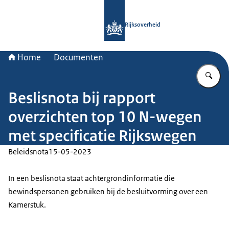
Naar de homepage van Rijksoverheid
Rijksoverheid
Home
Documenten
Vu
Beslisnota bij rapport
overzichten top 10 N-wegen
met specificatie Rijkswegen
Beleidsnota
15-05-2023
In een beslisnota staat achtergrondinformatie die
bewindspersonen gebruiken bij de besluitvorming over een
Kamerstuk.