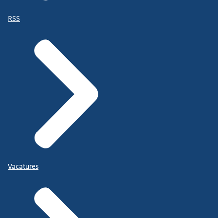
RSS
Vacatures