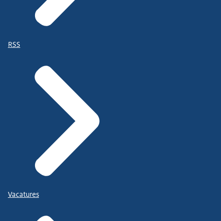
RSS
Vacatures