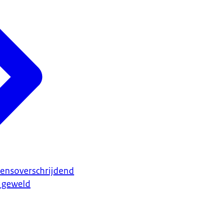
rensoverschrijdend
l geweld