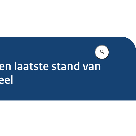
.nl
Vul in wat u z
en laatste stand van
eel