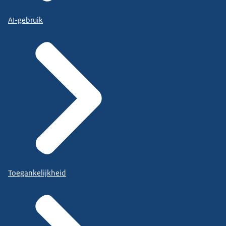
AI-gebruik
Toegankelijkheid