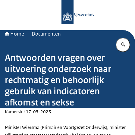
Naar de homepage van Rijksoverheid
Rijksoverheid
Home
Documenten
Vu
Antwoorden vragen over
uitvoering onderzoek naar
rechtmatig en behoorlijk
gebruik van indicatoren
afkomst en sekse
Kamerstuk
17-05-2023
Minister Wiersma (Primair en Voortgezet Onderwijs), minister