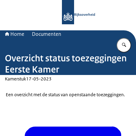
Naar de homepage van Rijksoverheid
Rijksoverheid
Home
Documenten
Vu
Overzicht status toezeggingen
Eerste Kamer
Kamerstuk
17-05-2023
Een overzicht met de status van openstaande toezeggingen.