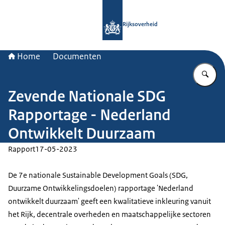
Naar de homepage van Rijksoverheid
Rijksoverheid
Home
Documenten
Vu
Zevende Nationale SDG
Rapportage - Nederland
Ontwikkelt Duurzaam
Rapport
17-05-2023
De 7e nationale
Sustainable Development Goals
(SDG,
Duurzame Ontwikkelingsdoelen) rapportage 'Nederland
ontwikkelt duurzaam' geeft een kwalitatieve inkleuring vanuit
het Rijk, decentrale overheden en maatschappelijke sectoren