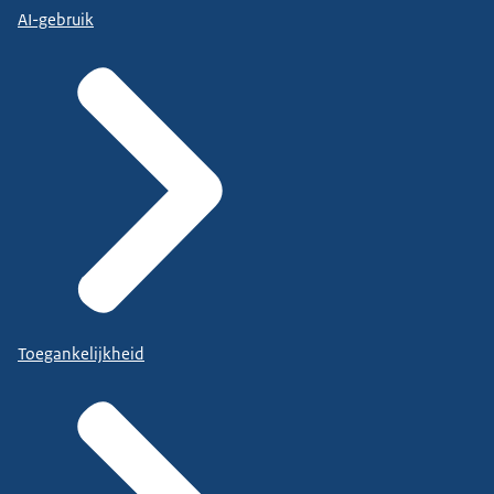
AI-gebruik
Toegankelijkheid