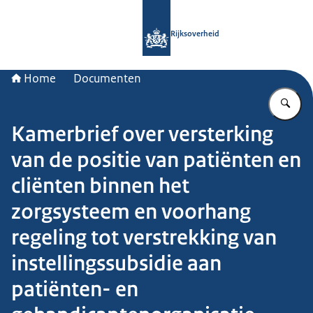
Naar de homepage van Rijksoverheid
Rijksoverheid
Home
Documenten
Vu
Kamerbrief over versterking
van de positie van patiënten en
cliënten binnen het
zorgsysteem en voorhang
regeling tot verstrekking van
instellingssubsidie aan
patiënten- en