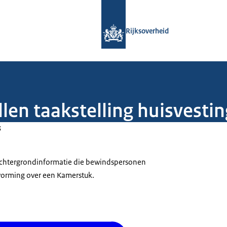
Naar de homepage van Rijksoverheid
Rijksoverheid
ellen taakstelling huisves
3
 achtergrondinformatie die bewindspersonen
tvorming over een Kamerstuk.