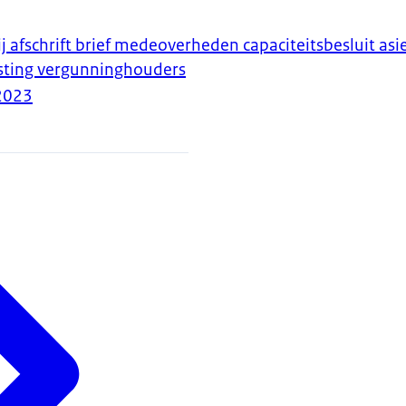
j afschrift brief medeoverheden capaciteitsbesluit as
esting vergunninghouders
2023