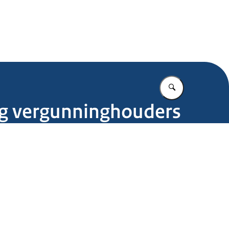
.nl
Vul in wat u z
ting vergunninghouders