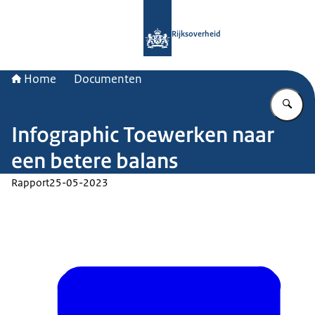
Naar de homepage van Rijksoverheid
Rijksoverheid
Home
Documenten
Vu
Infographic Toewerken naar
een betere balans
Rapport
25-05-2023