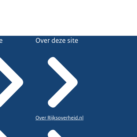
e
Over deze site
Over Rijksoverheid.nl