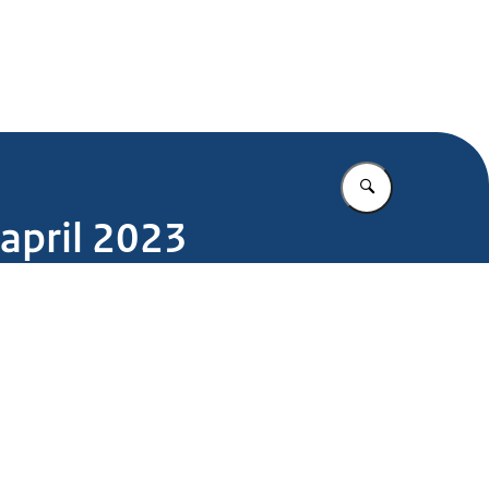
.nl
Vul in wat u z
april 2023