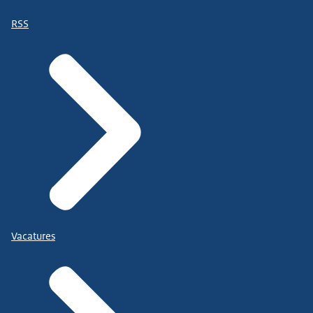
RSS
Vacatures