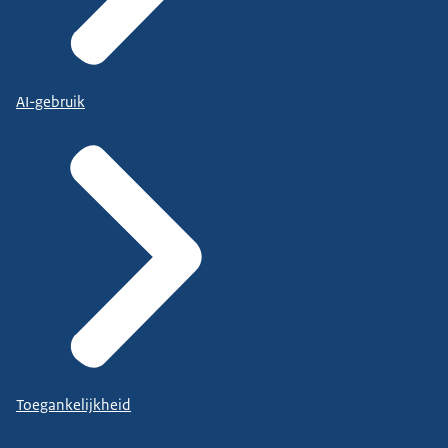
AI-gebruik
Toegankelijkheid