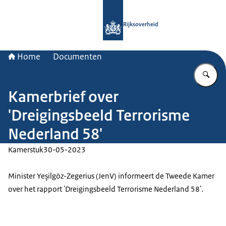
Naar de homepage van Rijksoverheid
Rijksoverheid
Home
Documenten
Vu
Kamerbrief over
'Dreigingsbeeld Terrorisme
Nederland 58'
Kamerstuk
30-05-2023
Minister Yeşilgöz-Zegerius (JenV) informeert de Tweede Kamer
over het rapport 'Dreigingsbeeld Terrorisme Nederland 58'.