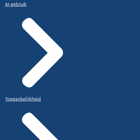
AI-gebruik
Toegankelijkheid