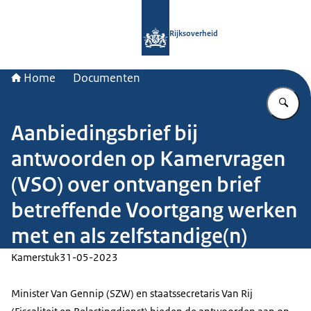
Naar de homepage van Rijksoverheid
Rijksoverheid
Home
Documenten
Vu
Aanbiedingsbrief bij
antwoorden op Kamervragen
(VSO) over ontvangen brief
betreffende Voortgang werken
met en als zelfstandige(n)
Kamerstuk
31-05-2023
Minister Van Gennip (SZW) en staatssecretaris Van Rij