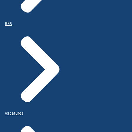
RSS
Vacatures