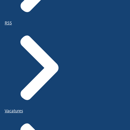
RSS
Vacatures