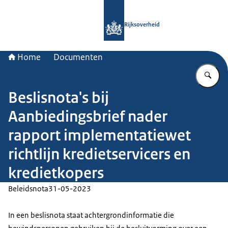
Naar de homepage van Rijksoverheid
Rijksoverheid
Home
Documenten
Vu
Beslisnota's bij
Aanbiedingsbrief nader
rapport implementatiewet
richtlijn kredietservicers en
kredietkopers
Beleidsnota
31-05-2023
In een beslisnota staat achtergrondinformatie die