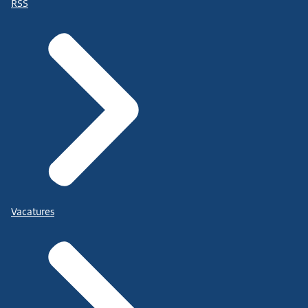
RSS
Vacatures