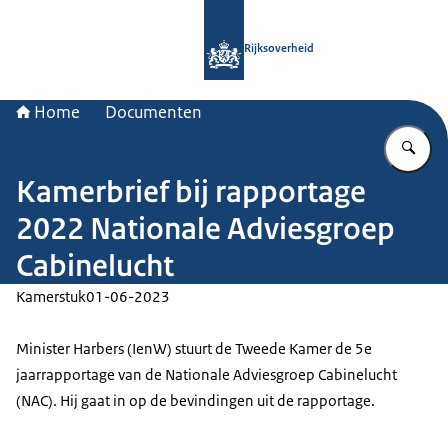
Naar de homepage van Rijksoverheid
Rijksoverheid
Home
Documenten
Vu
Kamerbrief bij rapportage
2022 Nationale Adviesgroep
Cabinelucht
Kamerstuk
01-06-2023
Minister Harbers (IenW) stuurt de Tweede Kamer de 5e
jaarrapportage van de Nationale Adviesgroep Cabinelucht
(NAC). Hij gaat in op de bevindingen uit de rapportage.