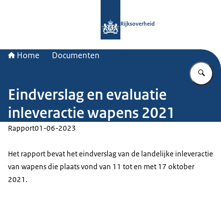
Naar de homepage van Rijksoverheid
Rijksoverheid
Home
Documenten
Vu
Eindverslag en evaluatie
inleveractie wapens 2021
Rapport
01-06-2023
Het rapport bevat het eindverslag van de landelijke inleveractie
van wapens die plaats vond van 11 tot en met 17 oktober
2021.