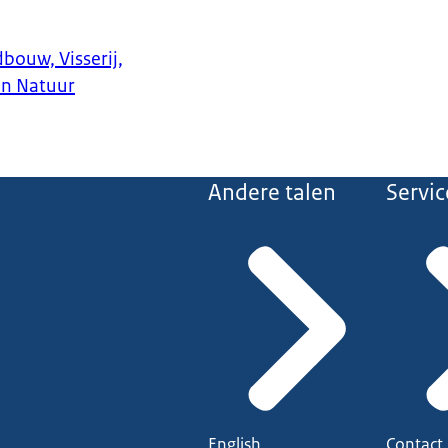
bouw, Visserij,
en Natuur
Andere talen
Servic
English
Contact