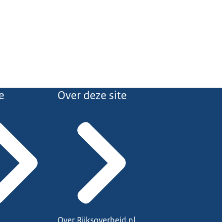
e
Over deze site
Over Rijksoverheid.nl