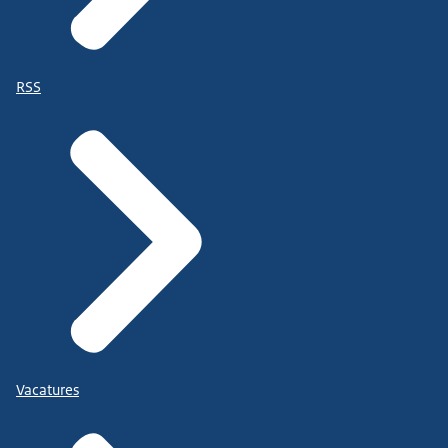
RSS
Vacatures