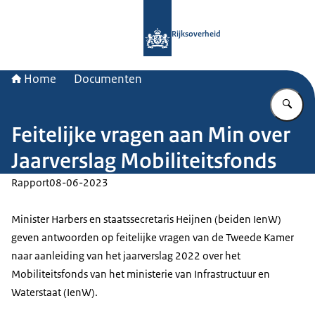
Naar de homepage van Rijksoverheid
Rijksoverheid
Home
Documenten
Vu
Feitelijke vragen aan Min over
Jaarverslag Mobiliteitsfonds
Rapport
08-06-2023
Minister Harbers en staatssecretaris Heijnen (beiden IenW)
geven antwoorden op feitelijke vragen van de Tweede Kamer
naar aanleiding van het jaarverslag 2022 over het
Mobiliteitsfonds van het ministerie van Infrastructuur en
Waterstaat (IenW).