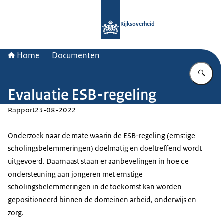
Naar de homepage van Rijksoverheid
Rijksoverheid
Home
Documenten
Vu
Evaluatie ESB-regeling
Rapport
23-08-2022
Onderzoek naar de mate waarin de ESB-regeling (ernstige
scholingsbelemmeringen) doelmatig en doeltreffend wordt
uitgevoerd. Daarnaast staan er aanbevelingen in hoe de
ondersteuning aan jongeren met ernstige
scholingsbelemmeringen in de toekomst kan worden
gepositioneerd binnen de domeinen arbeid, onderwijs en
zorg.