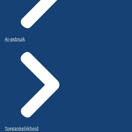
AI-gebruik
Toegankelijkheid