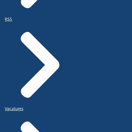
RSS
Vacatures