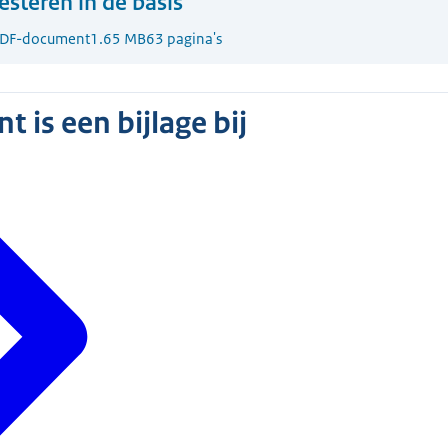
esteren in de basis
DF-document
1.65 MB
63 pagina's
 is een bijlage bij