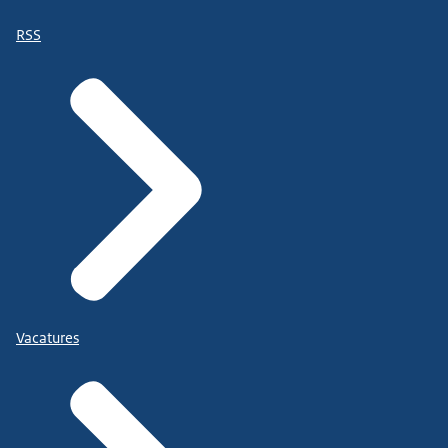
RSS
Vacatures