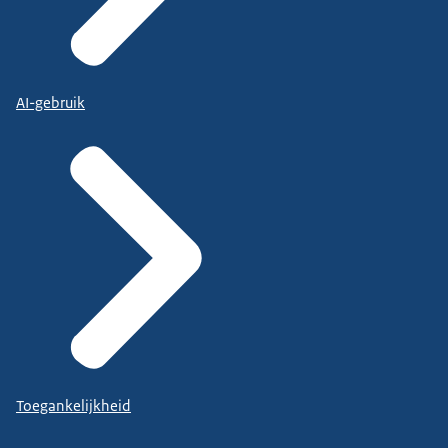
AI-gebruik
Toegankelijkheid