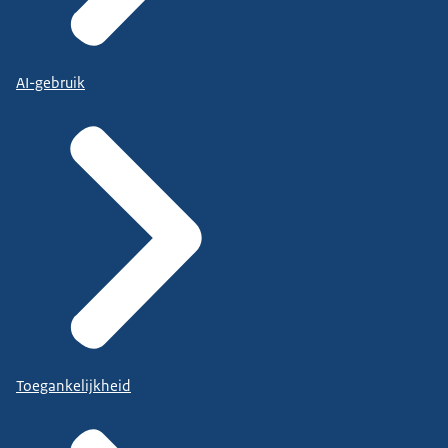
AI-gebruik
Toegankelijkheid