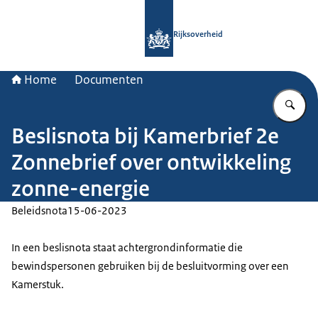
Naar de homepage van Rijksoverheid
Rijksoverheid
Home
Documenten
Vu
Beslisnota bij Kamerbrief 2e
Zonnebrief over ontwikkeling
zonne-energie
Beleidsnota
15-06-2023
In een beslisnota staat achtergrondinformatie die
bewindspersonen gebruiken bij de besluitvorming over een
Kamerstuk.