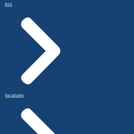
RSS
Vacatures