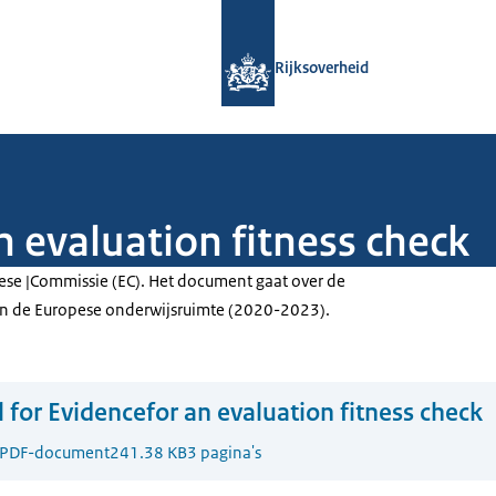
Naar de homepage van Rijksoverheid
Rijksoverheid
n evaluation fitness check
se |Commissie (EC). Het document gaat over de
van de Europese onderwijsruimte (2020-2023).
l for Evidencefor an evaluation fitness check
PDF-document
241.38 KB
3 pagina's