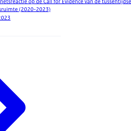
netsreactie op de Call for Evidence van de tussentijds
sruimte (2020-2023)
2023