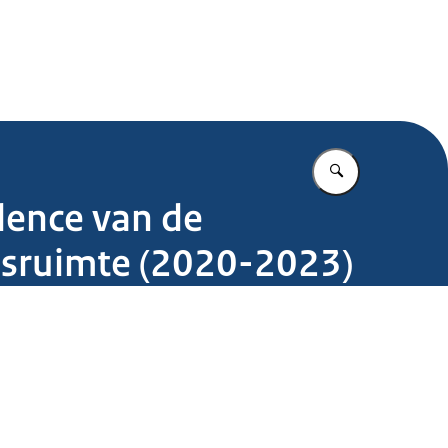
.nl
Vul in wat u z
idence van de
ijsruimte (2020-2023)