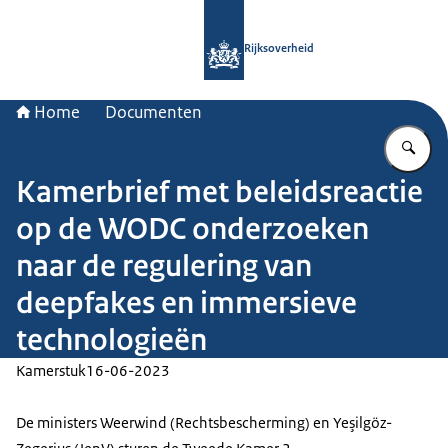
Naar de homepage van Rijksoverheid
Rijksoverheid
Home
Documenten
Vu
Kamerbrief met beleidsreactie
op de WODC onderzoeken
naar de regulering van
deepfakes en immersieve
technologieën
Kamerstuk
16-06-2023
De ministers Weerwind (Rechtsbescherming) en Yeşilgöz-