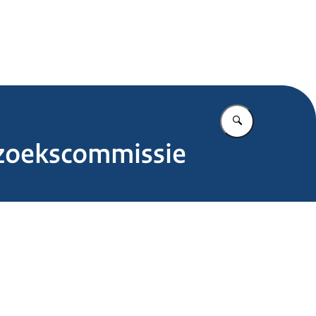
.nl
Vul in wat u z
rzoekscommissie