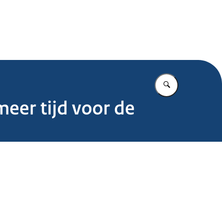
.nl
Vul in wat u z
eer tijd voor de