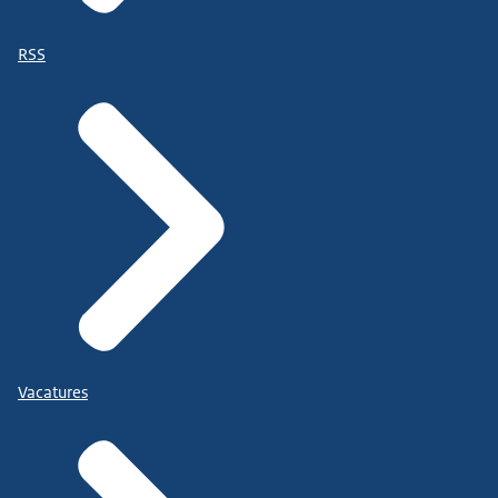
RSS
Vacatures